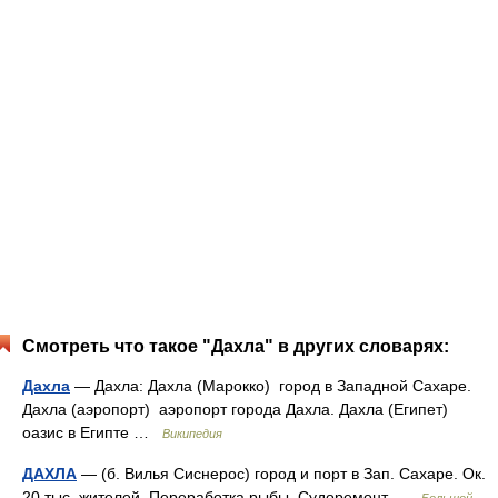
Смотреть что такое "Дахла" в других словарях:
Дахла
— Дахла: Дахла (Марокко) город в Западной Сахаре.
Дахла (аэропорт) аэропорт города Дахла. Дахла (Египет)
оазис в Египте …
Википедия
ДАХЛА
— (б. Вилья Сиснерос) город и порт в Зап. Сахаре. Ок.
20 тыс. жителей. Переработка рыбы. Судоремонт …