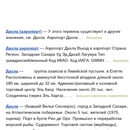
Дахла (аэропорт)
— У этого термина существуют и другие
значения, см. Дахла. Аэропорт Дахла …
Википедия
Дахла аэропорт
— Аэропорт Дахла Въезд в аэропорт Страна:
Регион: Западная Сахара Уд Эд Дахаб Лагуера Тип:
гражданский/военный Код ИКАО: Код ИАТА: GMMH …
Википедия
Дахла
— группа оазисов в Ливийской пустыне, в Египте.
Расположены в замкнутой бессточной впадине длиной около
180 км, шириной до 32 км. Административный и основной
торговый центр Эль Каср. Население около 20 тыс. чел.
Соединены (через Эль Харга)… …
Большая советская энциклопедия
Дахла
— (бывший Вилья Сиснерос), город в Западной Сахаре,
на Атлантическом побережье. Около 5 тыс. жителей (1975,
оценка). Порт в бухте Рио де Оро. Промысел и переработка
морской рыбы. Судоремонт. Торговля скотом (верблюды),