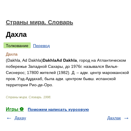
Страны мира. Словарь
Дахла
Толкование
Перевод
Дахла
(Dakhla, Ad Dakhla)
Dakhla
Ad Dakhla
, город на Атлантическом
побережье Западной Сахары, до 1976г. назывался Вилья-
Сиснерос; 17800 жителей (1982). Д. – адм. центр марокканской
пров. Уэд-Аддахаб, была адм. центром бывш. испанской
территории Рио-де-Оро.
Страны мира. Словарь
.
1998
.
Игры ⚽
Поможем написать курсовую
Дахау
Дахлак