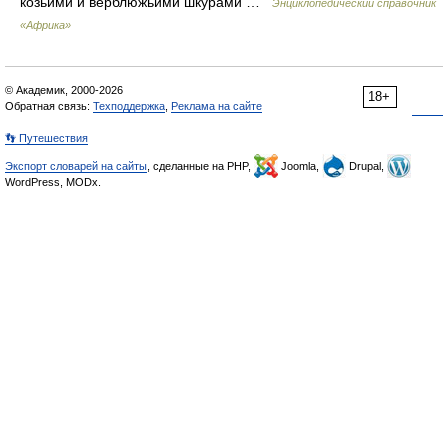
козьими и верблюжьими шкурами …
Энциклопедический справочник
«Африка»
© Академик, 2000-2026
18+
Обратная связь:
Техподдержка
,
Реклама на сайте
👣 Путешествия
Экспорт словарей на сайты
, сделанные на PHP,
Joomla,
Drupal,
WordPress, MODx.